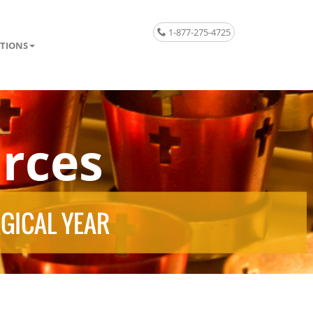
1-877-275-4725
TIONS
rces
RGICAL YEAR