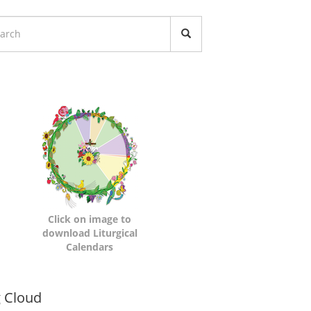
turgical
lendars
Click on image to
download Liturgical
Calendars
namic
 Cloud