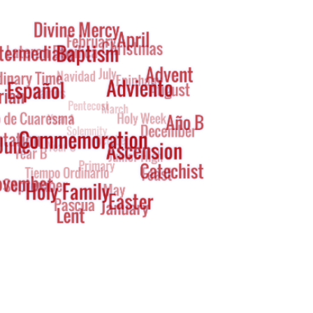
g
oud