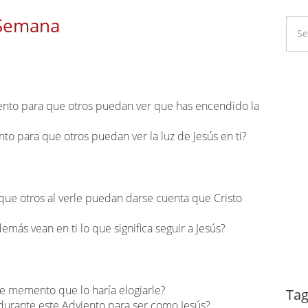
 Semana
Li
Ca
iento para que otros puedan ver que has encendido la
to para que otros puedan ver la luz de Jesús en ti?
que otros al verle puedan darse cuenta que Cristo
más vean en ti lo que significa seguir a Jesús?
te memento que lo haría elogiarle?
Dy
Tag
durante este Adviento para ser como Jesús?